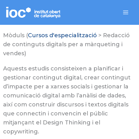
Vés
contingut
al
Mai
contingut
Me
Mòduls (
Cursos d'especialització
> Redacció
de continguts digitals per a màrqueting i
vendes)
Aquests estudis consisteixen a planificar i
gestionar contingut digital, crear contingut
d’impacte per a xarxes socials i gestionar la
comunicació digital amb l’anàlisi de dades,
així com construir discursos i textos digitals
que connectin i convencin el públic
mitjançant el Design Thinking i el
copywriting.