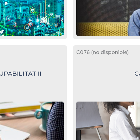
C076 (no disponible)
PABILITAT II
C