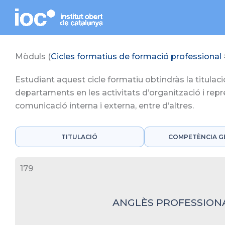
Vés
contingut
al
contingut
Mòduls (
Cicles formatius de formació professional
Estudiant aquest cicle formatiu obtindràs la titulació 
departaments en les activitats d’organització i repre
comunicació interna i externa, entre d’altres.
TITULACIÓ
COMPETÈNCIA G
179
ANGLÈS PROFESSION